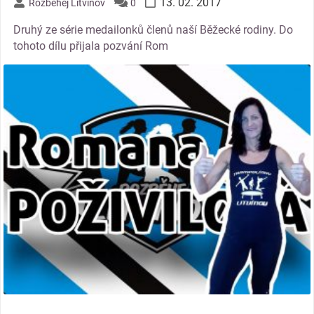
13. 02. 2017
Rozběhej Litvínov
0
Druhý ze série medailonků členů naší Běžecké rodiny. Do
tohoto dílu přijala pozvání Rom
thumbnail