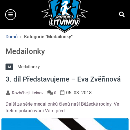
Přejít
na
burger
začátek
se
›
Domů
Kategorie "Medailonky"
Medailonky
Medailonky
M
3. díl Představujeme – Eva Zvěřinová
05. 03. 2018
Rozběhej Litvínov
0
Další ze série medailonků členů naší Běžecké rodiny. Ve
třetím pokračování Vám před
thumbnail