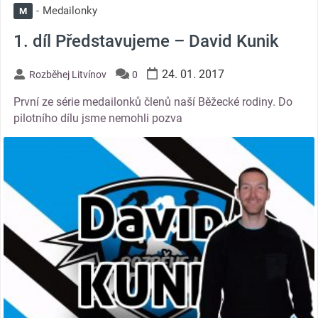
Medailonky
M
1. díl Představujeme – David Kunik
24. 01. 2017
Rozběhej Litvínov
0
První ze série medailonků členů naší Běžecké rodiny. Do
pilotního dílu jsme nemohli pozva
thumbnail