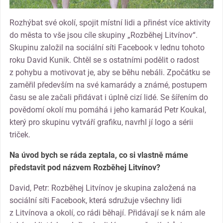
Rozhýbat své okolí, spojit místní lidi a přinést více aktivity
do města to vše jsou cíle skupiny „Rozběhej Litvínov“.
Skupinu založil na sociální síti Facebook v lednu tohoto
roku David Kunik. Chtěl se s ostatními podělit o radost
z pohybu a motivovat je, aby se běhu nebáli. Zpočátku se
zaměřil především na své kamarády a známé, postupem
času se ale začali přidávat i úplně cizí lidé. Se šířením do
povědomí okolí mu pomáhá i jeho kamarád Petr Koukal,
který pro skupinu vytváří grafiku, navrhl jí logo a sérii
triček.
Na úvod bych se ráda zeptala, co si vlastně máme
představit pod názvem Rozběhej Litvínov?
David, Petr: Rozběhej Litvínov je skupina založená na
sociální síti Facebook, která sdružuje všechny lidi
z Litvínova a okolí, co rádi běhají. Přidávají se k nám ale