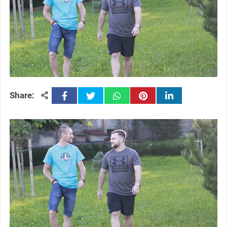
facebook
twitter
whatsapp
pinterest
linkedin
Share: