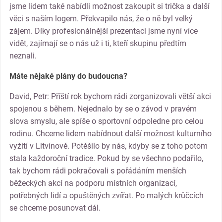
jsme lidem také nabídli možnost zakoupit si trička a další
věci s naším logem. Překvapilo nás, že o ně byl velký
zájem. Díky profesionálnější prezentaci jsme nyní více
vidět, zajímají se o nás už i ti, kteří skupinu předtím
neznali.
Máte nějaké plány do budoucna?
David, Petr: Příští rok bychom rádi zorganizovali větší akci
spojenou s během. Nejednalo by se o závod v pravém
slova smyslu, ale spíše o sportovní odpoledne pro celou
rodinu. Chceme lidem nabídnout další možnost kulturního
vyžití v Litvínově. Potěšilo by nás, kdyby se z toho potom
stala každoroční tradice. Pokud by se všechno podařilo,
tak bychom rádi pokračovali s pořádáním menších
běžeckých akcí na podporu místních organizací,
potřebných lidí a opuštěných zvířat. Po malých krůčcích
se chceme posunovat dál.