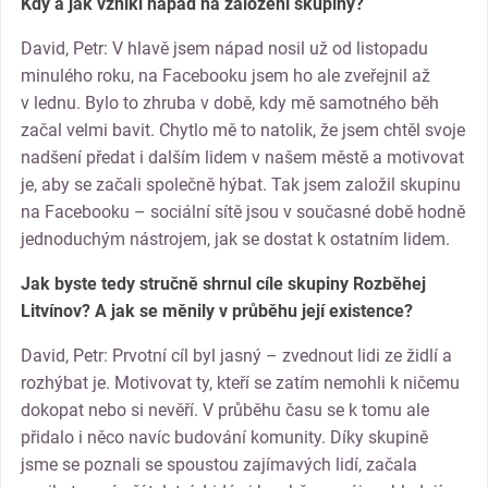
Kdy a jak vznikl nápad na založení skupiny?
David, Petr: V hlavě jsem nápad nosil už od listopadu
minulého roku, na Facebooku jsem ho ale zveřejnil až
v lednu. Bylo to zhruba v době, kdy mě samotného běh
začal velmi bavit. Chytlo mě to natolik, že jsem chtěl svoje
nadšení předat i dalším lidem v našem městě a motivovat
je, aby se začali společně hýbat. Tak jsem založil skupinu
na Facebooku – sociální sítě jsou v současné době hodně
jednoduchým nástrojem, jak se dostat k ostatním lidem.
Jak byste tedy stručně shrnul cíle skupiny Rozběhej
Litvínov? A jak se měnily v průběhu její existence?
David, Petr: Prvotní cíl byl jasný – zvednout lidi ze židlí a
rozhýbat je. Motivovat ty, kteří se zatím nemohli k ničemu
dokopat nebo si nevěří. V průběhu času se k tomu ale
přidalo i něco navíc budování komunity. Díky skupině
jsme se poznali se spoustou zajímavých lidí, začala