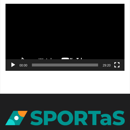
Video
přehrávač
00:00
29:20