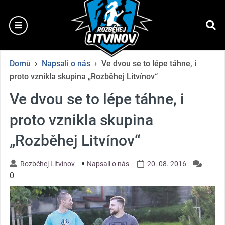
Přejít
na
burger
začátek
se
›
›
Domů
Napsali o nás
Ve dvou se to lépe táhne, i
proto vznikla skupina „Rozběhej Litvínov“
Ve dvou se to lépe táhne, i
proto vznikla skupina
„Rozběhej Litvínov“
Rozběhej Litvínov
Napsali o nás
20. 08. 2016
0