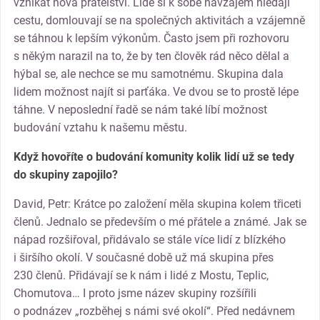
vznikat nová přátelství. Lidé si k sobě navzájem hledají
cestu, domlouvají se na společných aktivitách a vzájemně
se táhnou k lepším výkonům. Často jsem při rozhovoru
s někým narazil na to, že by ten člověk rád něco dělal a
hýbal se, ale nechce se mu samotnému. Skupina dala
lidem možnost najít si parťáka. Ve dvou se to prostě lépe
táhne. V neposlední řadě se nám také líbí možnost
budování vztahu k našemu městu.
Když hovoříte o budování komunity kolik lidí už se tedy
do skupiny zapojilo?
David, Petr: Krátce po založení měla skupina kolem třiceti
členů. Jednalo se především o mé přátele a známé. Jak se
nápad rozšiřoval, přidávalo se stále více lidí z blízkého
i širšího okolí. V současné době už má skupina přes
230 členů. Přidávají se k nám i lidé z Mostu, Teplic,
Chomutova… I proto jsme název skupiny rozšířili
o podnázev „rozběhej s námi své okolí“. Před nedávnem