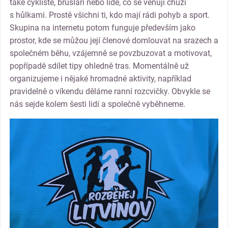
také cyklisté, bruslaři nebo lidé, co se věnují chůzi
s hůlkami. Prostě všichni ti, kdo mají rádi pohyb a sport.
Skupina na internetu potom funguje především jako
prostor, kde se můžou její členové domlouvat na srazech a
společném běhu, vzájemně se povzbuzovat a motivovat,
popřípadě sdílet tipy ohledně tras. Momentálně už
organizujeme i nějaké hromadné aktivity, například
pravidelně o víkendu děláme ranní rozcvičky. Obvykle se
nás sejde kolem šesti lidí a společně vyběhneme.